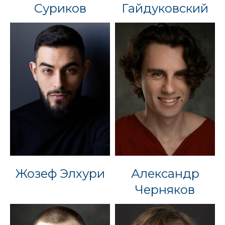
Суриков
Гайдуковский
Жозеф Элхури
Александр
Черняков