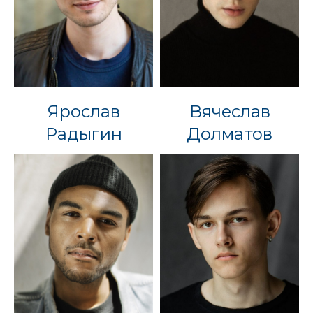
Ярослав
Вячеслав
Радыгин
Долматов