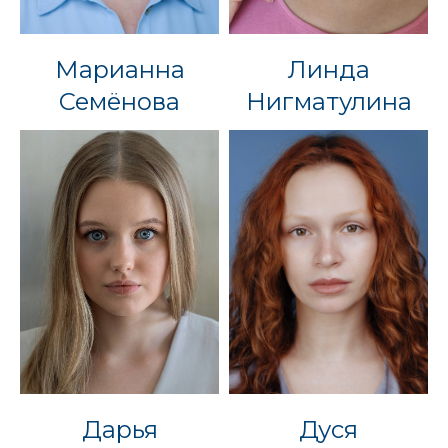
Марианна
Линда
Семёнова
Нигматулина
Дарья
Дуся