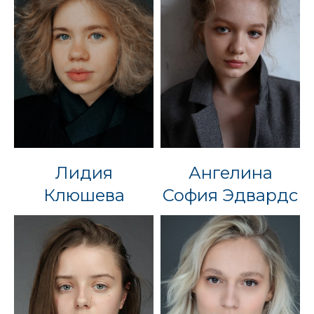
Лидия
Ангелина
Клюшева
София Эдвардс