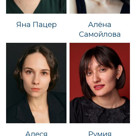
Яна Пацер
Алёна
Самойлова
Алеся
Румия