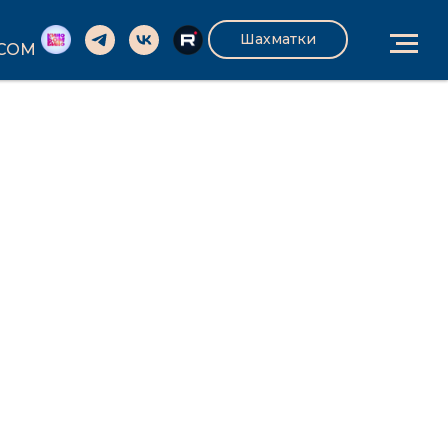
Шахматки
.COM