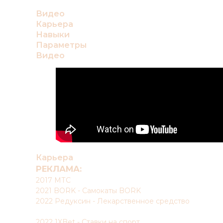
Видео
Карьера
Навыки
Параметры
Видео
Карьера
РЕКЛАМА:
2017 МТС
2021 BORK - Самокаты BORK
2022 Редуксин - Лекарственное средство
2022 1XBet - Ставки на спорт