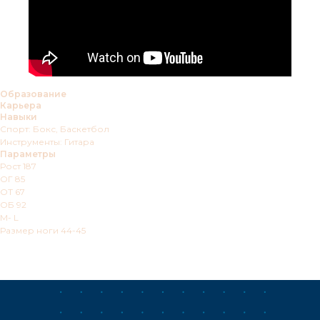
Образование
Карьера
Навыки
Спорт: Бокс, Баскетбол
Инструменты: Гитара
Параметры
Рост 187
ОГ 85
ОТ 67
ОБ 92
M- L
Размер ноги 44-45