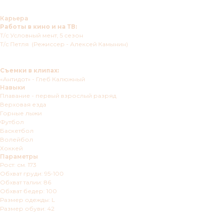
Карьера
Работы в кино и на ТВ:
Т/с Условный мент, 5 сезон
Т/с Петля (Режиссер - Алексей Камынин)
Съемки в клипах:
«Антидот» - Глеб Калюжный
Навыки
Плавание - первый взрослый разряд
Верховая езда
Горные лыжи
Футбол
Баскетбол
Волейбол
Хоккей
Параметры
Рост: см. 173
Обхват груди: 95-100
Обхват талии: 86
Обхват бедер: 100
Размер одежды: L
Размер обуви: 42