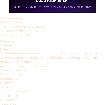
Образование
Образование
МГИК Мастерская Скорика Н.Л
Год поступления: 2015
Год выпуска: 2019
Карьера
Навыки
Навыки
Вице чемпионка мира по танц. спорту, закончила худ. Школу, сейчас
занимаюсь йогой, кардио, активный отдых: сноуборд, горы, пешие
прогулки, велосипед
танец: народный, модерн, хип-хоп
вокал: эстрадный
езда на лошади
фехтование
скейтборд
ролики
фигурное катание
гимнастика
вейкборд
кикбоксинг