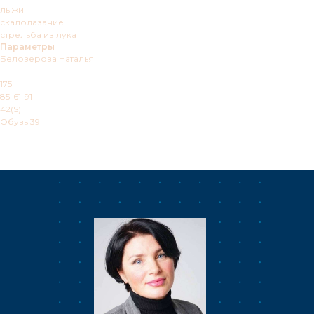
лыжи
скалолазание
стрельба из лука
Параметры
Белозерова Наталья
175
85-61-91
42(S)
Обувь 39