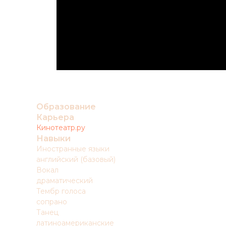
Образование
Карьера
Кинотеатр.ру
Навыки
Иностранные языки
английский (базовый)
Вокал
драматический
Тембр голоса
сопрано
Танец
латиноамериканские