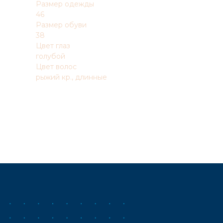
Размер одежды
46
Размер обуви
38
Цвет глаз
голубой
Цвет волос
рыжий кр., длинные