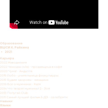
Образование
ВШСИ К. Райкина
2021
Карьера
2022 Наводнение
2022 Чемодан (к/м) - продавщица в кафе
2020 Чума! - Андалла
2019 Робо - учительница физкультуры
2019 Будьте здоровы - женщина
2016 Все о мужчинах - Катя
2014 Что творят мужчины! 2 - Зоя
2013 Попугай Club
2011 Самый лучший фильм 3-ДЭ - селебрити
Навыки
Языки