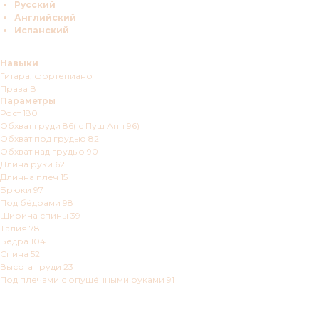
Русский
Английский
Испанский
Навыки
Гитара, фортепиано
Права В
Параметры
Рост 180
Обхват груди 86( с Пуш Апп 96)
Обхват под грудью 82
Обхват над грудью 90
Длина руки 62
Длинна плеч 15
Брюки 97
Под бёдрами 98
Ширина спины 39
Талия 78
Бёдра 104
Спина 52
Высота груди 23
Под плечами с опушёнными руками 91