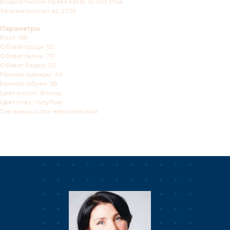
Водительские права кат B, 10 лет стаж
Загранпаспорт до 2029
Параметры
Рост: 168
Обхват груди: 92
Обхват талии: 70
Обхват бедер: 92
Размер одежды: 44
Размер обуви: 38
Цвет волос: блонд
Цвет глаз: голубые
Тип внешности: европейский