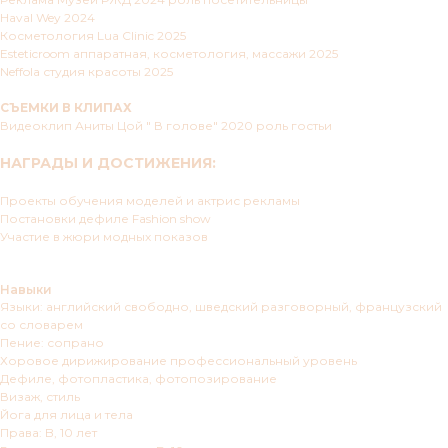
Haval Wey 2024
Косметология Lua Clinic 2025
Esteticroom аппаратная, косметология, массажи 2025
Neffola студия красоты 2025
СЪЕМКИ В КЛИПАХ
Видеоклип Аниты Цой " В голове" 2020 роль гостьи
НАГРАДЫ И ДОСТИЖЕНИЯ:
Проекты обучения моделей и актрис рекламы
Постановки дефиле Fashion show
Участие в жюри модных показов
Навыки
Языки: английский свободно, шведский разговорный, французский
со словарем
Пение: сопрано
Хоровое дирижирование профессиональный уровень
Дефиле, фотопластика, фотопозирование
Визаж, стиль
Йога для лица и тела
Права: B, 10 лет