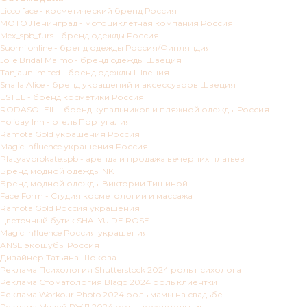
Licco face - косметический бренд Россия
МОТО Ленинград - мотоциклетная компания Россия
Mex_spb_furs - бренд одежды Россия
Suomi online - бренд одежды Россия/Финляндия
Jolie Bridal Malmö - бренд одежды Швеция
Tanjaunlimited - бренд одежды Швеция
Snalla Alice - бренд украшений и аксессуаров Швеция
ESTEL - бренд косметики Россия
RODASOLEIL - бренд купальников и пляжной одежды Россия
Holiday Inn - отель Португалия
Ramota Gold украшения Россия
Magic Influence украшения Россия
Platyavprokate.spb - аренда и продажа вечерних платьев
Бренд модной одежды NK
Бренд модной одежды Виктории Тишиной
Facе Form - Студия косметологии и массажа
Ramota Gold Россия украшения
Цветочный бутик SHALYU DE ROSE
Magic Influence Россия украшения
ANSE экошубы Россия
Дизайнер Татьяна Шокова
Реклама Психология Shutterstock 2024 роль психолога
Реклама Стоматология Blago 2024 роль клиентки
Реклама Workour Photo 2024 роль мамы на свадьбе
Реклама Музей РЖД 2024 роль посетительницы