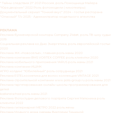
" Тайны следствия 21" 2021 Россия, роль Помощница Майера
"Юра дворник" 2022 Роль фотомодели ( кинотеатры)
Документальный сериал "Тонкий вкус" 2024 - гостья ресторана
"Опасный" Т/с 2025 - Администратор модельного агентства
РЕКЛАМА
Реклама букмекерской конторы Company 21xbet, роль ТВ-шоу судьи
2019
Социальная реклама ко Дню Энергетика, роль европейской гостьи
2020
Реклама ЖК «Новоселье», главная роль мамы 2020
Реклама компании BMS VORTEX COFFEE роль клиентки 2020
Реклама мобильного приложения YARUS роль мамы 2021
Реклама компании ИШМК
АГРО холдинг "Юбилейный" роль сотрудницы 2021
Реклама ESTELкосметика для волос коллекция VINTAGE 2021
Реклама строительной компании www.polis-group.ru роль мамы 2021
Реклама таргетированная онлайн-школы программирования для
детей
kodland.school роль мамы 2021
Реклама Фотостудии делового портрета Сергея Матюнина роль
клиентки 2022
Реклама гипермаркет МЕТРО 2022 роль жены
Реклама Модного дома одежды Виктории Тишиной