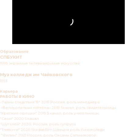
Образование
СПБУКИТ
1998 экранные телевизионные искусства
Муз колледж им Чайковского
1993
Карьера
РАБОТЫ В КИНО
«Тайны следствия 19" 2019 Россия, роль менеджера
«Великолепная пятерка» 2019 5канал, роль свидетельницы
"Крепкие орешки" 2019 5 канал, роль учительницы
"Свои" 2020 5 канал
"Шугалей" 2020, Россия, роль супруги
"Treesome" 2020 Nordiakfilm Швеция роль бизнеследи
"Филин" 2021 Россия, роль Оксаны Сальниковой