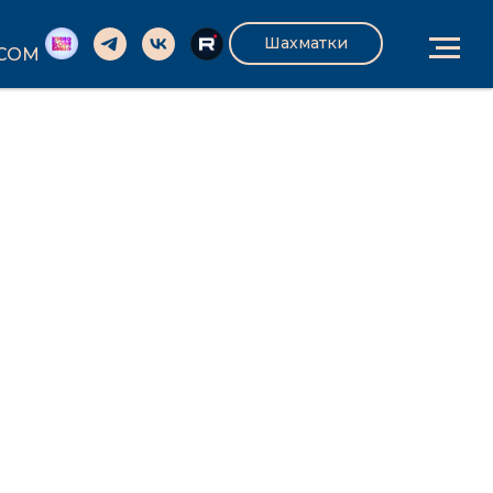
Шахматки
.COM