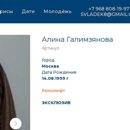
+7 968 808-19-97
трисы
Дети
Молодёжь
SVLADEK8@GMAIL
Алина Галимзянова
Артикул:
Город
Москва
Дата Рождения
14.08.1999 г
Кинолифт
ЭКСКЛЮЗИВ