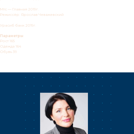
Мтс — Главная 2019г.
Режиссёр: Ярослав Чеважевский
Урасиб банк 2019г.
Параметры
Рост 165
Одежда 164
Обувь 39