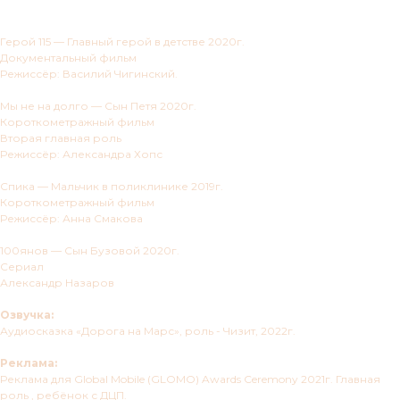
Герой 115 — Главный герой в детстве 2020г.
Документальный фильм
Режиссёр: Василий Чигинский.
Мы не на долго — Сын Петя 2020г.
Короткометражный фильм
Вторая главная роль
Режиссёр: Александра Хопс
Спика — Мальчик в поликлинике 2019г.
Короткометражный фильм
Режиссёр: Анна Смакова
100янов — Сын Бузовой 2020г.
Сериал
Александр Назаров
Озвучка:
Аудиосказка «Дорога на Марс», роль - Чизит, 2022г.
Реклама:
Реклама для Global Mobile (GLOMO) Awards Ceremony 2021г. Главная
роль , ребёнок с ДЦП.