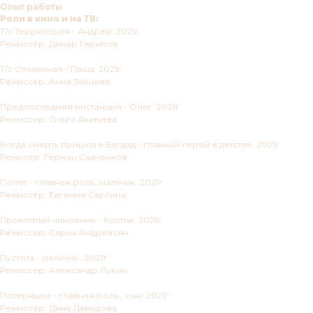
Опыт работы
Роли в кино и на ТВ:
Т/с Территория - Андрей. 2021г.
Режиссёр: Динар Гарипов.
Т/с Отчаянная - Паша. 2021г.
Режиссёр: Анна Зайцева.
Предпоследняя инстанция - Олег. 2021г.
Режиссер: Ольга Акатьева.
Когда смерть пришла в Багдад - главный герой в детстве. 2021г.
Режисер: Герман Садченков.
Полёт - главная роль, мальчик. 2021г.
Режиссёр: Евгения Саргина.
Проклятый чиновник - Костик. 2021г.
Режиссер: Сарик Андреасян.
Пустота - мальчик , 2021г.
Режиссёр: Александр Лукин.
Потеряшка - главная роль , сын. 2021г.
Режиссёр: Дина Давыдова.