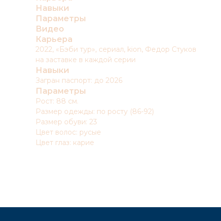
Навыки
Параметры
Видео
Карьера
2022, «Бэби тур», сериал, kion, Федор Стуков
на заставке в каждой серии
Навыки
Загран паспорт: до 2026
Параметры
Рост: 88 см.
Размер одежды: по росту (86-92)
Размер обуви: 23
Цвет волос: русые
Цвет глаз: карие