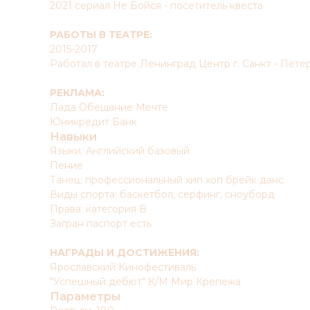
2021 сериал Не Бойся - посетитель квеста
РАБОТЫ В ТЕАТРЕ:
2015-2017
Работал в театре Ленинград Центр г. Санкт - Пете
РЕКЛАМА:
Лада Обещание Мечте
Юникредит Банк
Навыки
Языки: Английский базовый
Пение
Танец: профессиональный хип хоп брейк данс
Виды спорта: баскетбол, серфинг, сноуборд
Права: категория B
Загран паспорт есть
НАГРАДЫ И ДОСТИЖЕНИЯ:
Ярославский Кинофестиваль
"Успешный дебют" К/М Мир Крепежа
Параметры