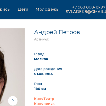
+7 968 808-19-97
трисы
Дети
Молодёжь
SVLADEK8@GMAIL
Андрей Петров
Артикул:
Город
Москва
Дата рождения
01.05.1984
Рост
180 см
КиноТеатр
Кинопоиск