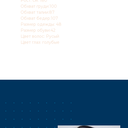
Рост: см. 180
Обхват груди:100
Обхват талии:87
Обхват бедер:107
Размер одежды: 48
Размер обуви:42
Цвет волос: Русый
Цвет глаз: голубые