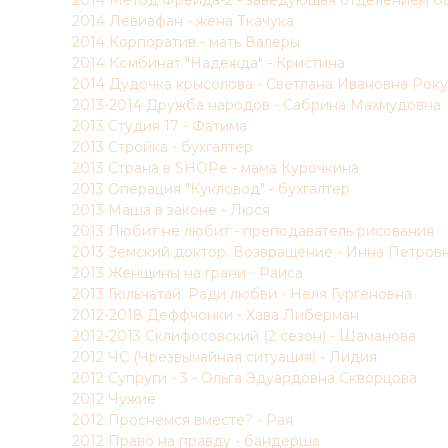
2014 Метод Фрейда-2 - заведующая отделением б
2014 Левиафан - жена Ткачука
2014 Корпоратив - мать Валеры
2014 Комбинат "Надежда" - Кристина
2014 Дудочка крысолова - Светлана Ивановна Рок
2013-2014 Дружба народов - Сабрина Махмудовна
2013 Студия 17 - Фатима
2013 Стройка - бухгалтер
2013 Страна в SHOPе - мама Курочкина
2013 Операция "Кукловод" - бухгалтер
2013 Маша в законе - Люся
2013 Любит не любит - преподаватель рисования
2013 Земский доктор. Возвращение - Инна Петров
2013 Женщины на грани - Раиса
2013 Гюльчатай. Ради любви - Неля Гургеновна
2012-2018 Деффчонки - Хава Либерман
2012-2013 Склифосовский (2 сезон) - Шаманова
2012 ЧС (Чрезвычайная ситуация) - Лидия
2012 Супруги - 3 - Ольга Эдуардовна Скворцова
2012 Чужие
2012 Проснёмся вместе? - Рая
2012 Право на правду - бандерша