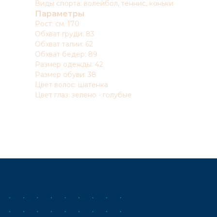
Виды спорта: волейбол, теннис, коньки
Параметры
Рост: см. 170
Обхват груди: 83
Обхват талии: 62
Обхват бедер: 89
Размер одежды: 42
Размер обуви: 38
Цвет волос: шатенка
Цвет глаз: зелено - голубые