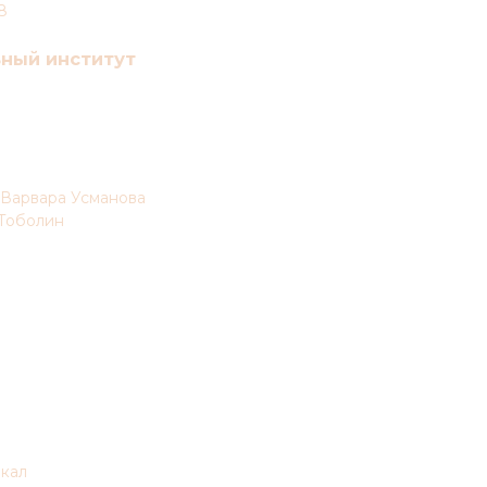
8
ный институт
ж Варвара Усманова
 Тоболин
окал