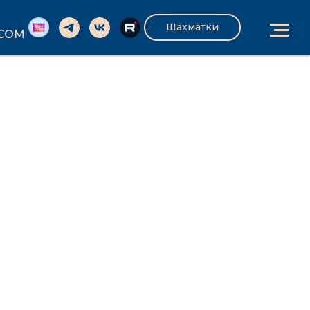
Шахматки
.COM