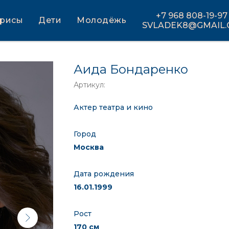
+7 968 808-19-97
трисы
Дети
Молодёжь
SVLADEK8@GMAIL
Аида Бондаренко
Артикул:
Актер театра и кино
Город
Москва
Дата рождения
16.01.1999
Рост
170 см