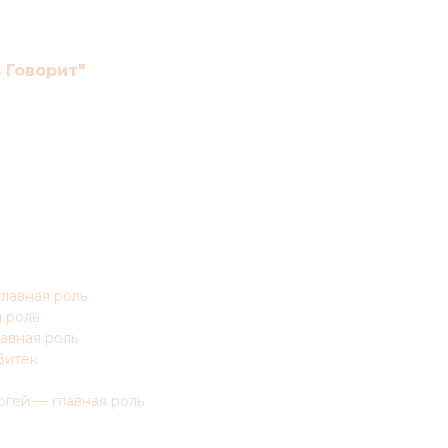
 Говорит"
лавная роль
 роль
лавная роль
Витёк
гей — главная роль