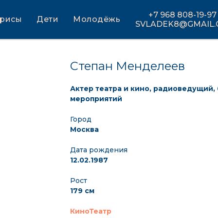
+7 968 808-19-97
трисы
Дети
Молодёжь
SVLADEK8@GMAIL
Степан Менделеев
Актер театра и кино, радиоведущий,
мероприятий
Город
Москва
Дата рождения
12.02.1987
Рост
179 см
КиноТеатр