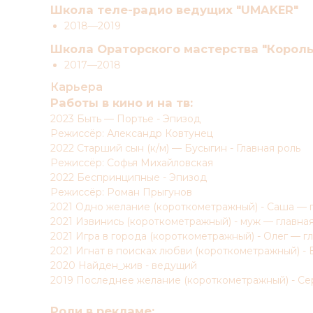
Школа теле-радио ведущих "UMAKER"
2018—2019
Школа Ораторского мастерства "Король
2017—2018
Карьера
Работы в кино и на тв:
2023 Быть — Портье - Эпизод
Режиссёр: Александр Ковтунец
2022 Старший сын (к/м) — Бусыгин - Главная роль
Режиссёр: Софья Михайловская
2022 Беспринципные - Эпизод
Режиссёр: Роман Прыгунов
2021 Одно желание (короткометражный) - Саша — г
2021 Извинись (короткометражный) - муж — главная
2021 Игра в города (короткометражный) - Олег — г
2021 Игнат в поисках любви (короткометражный) - 
2020 Найден_жив - ведущий
2019 Последнее желание (короткометражный) - Сер
Роли в рекламе: