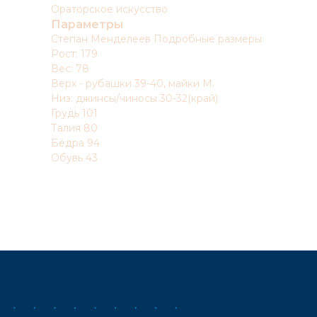
Ораторское искусство
Параметры
Степан Менделеев Подробные размеры:
Рост: 179
Вес: 78
Верх - рубашки 39-40, майки М.
Низ: джинсы/чиносы 30-32(край)
Грудь 101
Талия 80
Бёдра 94
Обувь 43