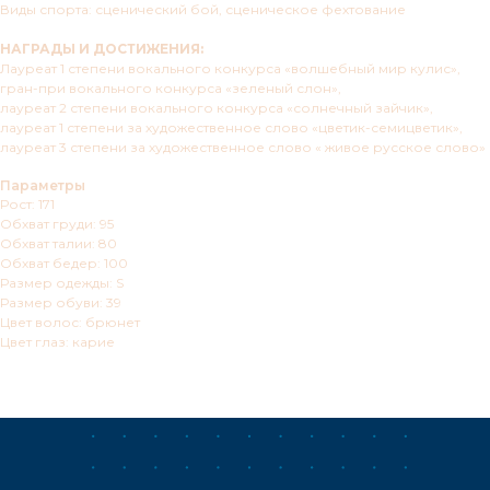
Виды спорта: сценический бой, сценическое фехтование
НАГРАДЫ И ДОСТИЖЕНИЯ:
Лауреат 1 степени вокального конкурса «волшебный мир кулис»,
гран-при вокального конкурса «зеленый слон»,
лауреат 2 степени вокального конкурса «солнечный зайчик»,
лауреат 1 степени за художественное слово «цветик-семицветик»,
лауреат 3 степени за художественное слово « живое русское слово»
Параметры
Рост: 171
Обхват груди: 95
Обхват талии: 80
Обхват бедер: 100
Размер одежды: S
Размер обуви: 39
Цвет волос: брюнет
Цвет глаз: карие