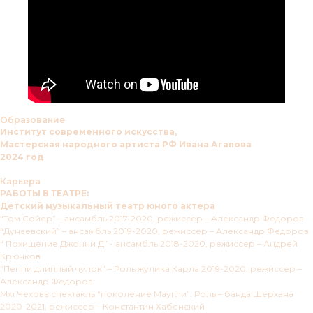
Образование
Институт современного искусства,
Мастерская народного артиста РФ Ивана Агапова
2024 год
Карьера
РАБОТЫ В ТЕАТРЕ:
Детский музыкальный театр юного актера
“Том Сойер” – ансамбль 2017-2020, режиссер – Александр Федоров
“Дунаевский” – ансамбль 2019-2020, режиссер – Александр Федоров
“ Похищение Джонни Д” - ансамбль 2018-2020, режиссер – Андрей
Крючков
“Пеппи длинный чулок” – Роль жулика Карла 2019-2020, режиссер –
Александр Федоров
Мхт Чехова спектакль “поколение Маугли”. Роль – банда Шерхана
2020-2021, режиссер – Константин Хабенский