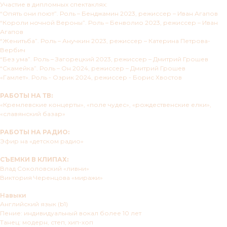
Участие в дипломных спектаклях:
“Опять они поют”. Роль – Бенджамин 2023, режиссер – Иван Агапов
“Короли ночной Вероны”. Роль – Бенволио 2023, режиссер – Иван
Агапов
“Женитьба”. Роль – Анучкин 2023, режиссер – Катерина Петрова-
Вербич
“Без ума”. Роль – Загорецкий 2023, режиссер – Дмитрий Грошев
“Скамейка”. Роль – Он 2024, режиссер – Дмитрий Грошев
«Гамлет». Роль - Озрик 2024, режиссер - Борис Хвостов
РАБОТЫ НА ТВ:
«Кремлевские концерты», «поле чудес», «рождественские елки»,
«славянский базар»
РАБОТЫ НА РАДИО:
Эфир на «детском радио»
СЪЕМКИ В КЛИПАХ:
Влад Соколовский «ливни»
Виктория Черенцова «миражи»
Навыки
Английский язык (b1)
Пение: индивидуальный вокал более 10 лет
Танец: модерн, степ, хип-хоп