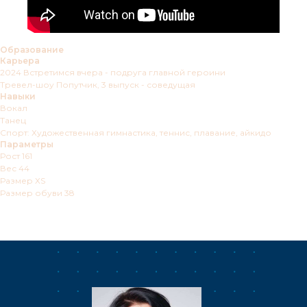
Образование
Карьера
2024 Встретимся вчера - подруга главной героини
Тревел-шоу Попутчик, 3 выпуск - соведущая
Навыки
Вокал
Танец
Спорт: Художественная гимнастика, теннис, плавание, айкидо
Параметры
Рост 161
Вес 44
Размер ХS
Размер обуви 38