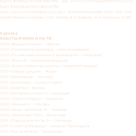
Курсы актерского мастерства :, рук. З.А.России Мануйлова И.В.(2013);
Курс Бернарда Хиллара (2015),
курс сцен.речи Штефан Скул (рук. Валерия Крянева 2023, Реж. Отд.
Центр Михаила Чехова ( М.Н. Алиев, В.Н. Байчер, А.Н. Калинин, 2025)
Карьера
РАБОТЫ В КИНО И НА ТВ:
2024 «Вернуть жизнь» - свекор
2023 «Плейлист волонтера» - муж пропавшей
2022 «По законам военного времени-6» - комендант
2022 «Жуки-3» - ревнивый дедушка
2022 «Анна и тайны прошлого»- пожилой пациент
2021 «Старые шишки» - Жора
2021 «Призвание» - эксперт
2021 «Кулагины» - сосед по даче
2021 «Зацепка» - вахтер
2021 «Беспринципные-2» -часовщик
2020 «Спроси Марту» - писатель
2020 «Иванько» - слесарь
2020 «Анна –детектив -2» - санитар
2020 «Агентство ОКО» - Вячеслав
2019 «Старушки в бегах-2» - Степаныч
2019 «Соня Суперфрау» - генерал Проскуров
2019 «Рая знает все» - Григорьев