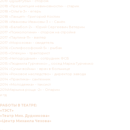
2019 «Душегубы» - сторож
2018 «Презумпция невиновности» - старик
2018 «Ольга-3» - егерь
2018 «Ланцет» -Григорий Костин
2018 «Ивановы-Ивановы-3 » - Санёк
2018 «Балабол-2» - Юрий Сергеевич Ветерин
2017 «Психологини» - сторож на стройке
2017 «Паутина-11» - вахтер
2017 «Морозова» - свидетель
2016 «Склифософский-5» - рыбак
2015 «Опекун» - тракторист
2015 «Неподсудные» - сотрудник ФСБ
2015 «Людмила Гурченко» _ сосед Марка Гурченко
2014 «Сучьи войны» - врач в больнице
2014 «Роковое наследство» - директор завода
2014 «Практика»- сантехник
2014 «Молодежка» - таксист
2014Марьина роща -2» - Опарин
и тд.
РАБОТЫ В ТЕАТРЕ:
«ТЭСТ»
«Театр Мих. Дудникова»
«Центр Михаила Чехова»