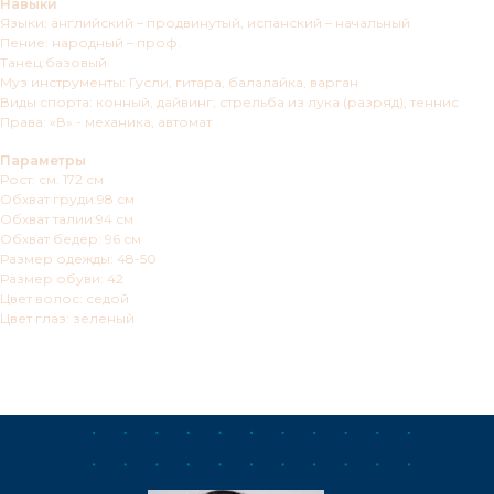
Навыки
Языки: английский – продвинутый, испанский – начальный
Пение: народный – проф.
Танец:базовый
Муз инструменты: Гусли, гитара, балалайка, варган
Виды спорта: конный, дайвинг, стрельба из лука (разряд), теннис
Права: «В» - механика, автомат
Параметры
Рост: см. 172 см
Обхват груди:98 см
Обхват талии:94 см
Обхват бедер: 96 см
Размер одежды: 48-50
Размер обуви: 42
Цвет волос: седой
Цвет глаз: зеленый