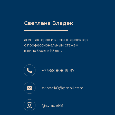
Светлана Владек
агент актеров и кастинг-директор
c профессиональным стажем
в кино более 10 лет.
+7 968 808 19 97
svladek8@gmail.com
@svladek8