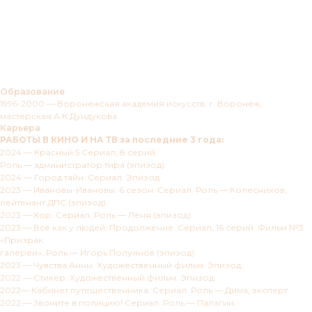
Образование
1996-2000 — Воронежская академия искусств, г. Воронеж,
мастерская А.К.Дундукова.
Карьера
РАБОТЫ В КИНО И НА ТВ за последние 3 года:
2024 — Красный 5 Сериал, 8 серий.
Роль — администратор тира (эпизод).
2024 — Город тайн. Сериал. Эпизод.
2023 — Ивановы-Ивановы. 6 сезон. Сериал. Роль — Колесников,
лейтенант ДПС (эпизод).
2023 — Хор. Сериал. Роль — Лёня (эпизод).
2023 — Всё как у людей. Продолжение. Сериал, 16 серий. Фильм №3
«Призрак
галереи». Роль — Игорь Полуянов (эпизод).
2023 — Чувства Анны. Художественный фильм. Эпизод.
2022 — Стикер. Художественный фильм. Эпизод.
2022— Кабинет путешественника. Сериал. Роль — Дима, эксперт.
2022 — Звоните в полицию! Сериал. Роль — Палагин.