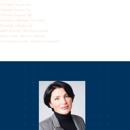
Обхват груди: 94
Обхват талии: 74
Обхват бедер: 88
Размер одежды: 42-44(s)
Размер обуви: 42
Цвет волос: тёплый русый
Цвет глаз: светло-карий
Тип внешности: европеоидный