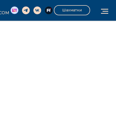
Шахматки
.COM