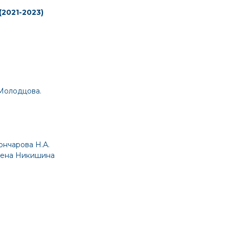
2021-2023)
 Молодцова.
ончарова Н.А.
Елена Никишина