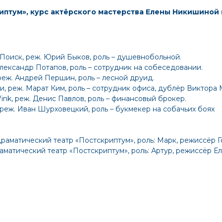
птум», курс актёрского мастерства Елены Никишиной (
оПоиск, реж. Юрий Быков, роль – душевнобольной.
Александр Потапов, роль – сотрудник на собеседовании.
реж. Андрей Першин, роль – лесной друид.
ви, реж. Марат Ким, роль – сотрудник офиса, дублёр Виктора
Wink, реж. Денис Павлов, роль – финансовый брокер.
 реж. Иван Шурховецкий, роль – букмекер на собачьих боях
драматический театр «Постскриптум», роль: Марк, режиссёр Г
аматический театр «Постскриптум», роль: Артур, режиссёр 