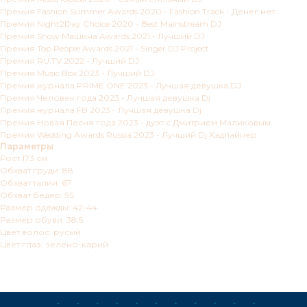
Премия Fashion Summer Awards 2020 - Fashion Track - Денег нет
Премия Night2Day Choice 2020 - Best Mainstream DJ
Премия Show Машина Awards 2021 - Лучший DJ
Премия Top People Awards 2021 - Singer DJ Project
Премия RU.TV 2022 - Лучший DJ
Премия Music Box 2023 - Лучший DJ
Премия журнала PRIME ONE 2023 - Лучшая девушка DJ
Премия Человек года 2023 - Лучшая девушка Dj
Премия журнала FB 2023 - Лучшая девушка Dj
Премия Новая Песня года 2023 - дуэт с Дмитрием Маликовым
Премия Wedding Awards Russia 2023 - Лучший Dj Хэдлайнер
Параметры
Рост:173 см
Обхват груди: 88
Обхват талии: 67
Обхват бедер: 95
Размер одежды: 42-44
Размер обуви: 38,5
Цвет волос: русый
Цвет глаз: зелено-карий