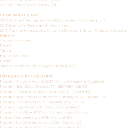
2020 Реклама компьютера Dell
СЪЕМКИ В КЛИПАХ:
2016 Дмитрий Нестеров - Ты найдешь меня - Главная роль
2018 Дмитрий Маликов - Отпусти Меня
2019 Филипп Киркоров & Николай Басков - Ибица - Роль самой себя
Навыки
Английский язык
Пение
Танец
Большой теннис
Права
Загран паспорт, Шенген до октября 2025
НАГРАДЫ И ДОСТИЖЕНИЯ:
Премия Vklybe.tv Awards 2017 - Лучший медийный диджей
Премия Night2Day Choice 2017 - BEST FEMALE DJ
Премия Fashion New Year’s Awards 2018 – Fashion DJ
Премия музыкального портала Muz.play 2018 – Лучший DJ
Премия ModaTopical 2018 – Лучшая девушка DJ
Премия FB_journal 2018 - Лучшая девушка DJ
Премия ModaTopical 2019 - Прорыв года - DJ года
Премия Человек года 2019 - Лучший DJ
Премия Золотое веретено 2020 - Fashion DJ
Премия ModaTopical 2020 - Самый стильный DJ