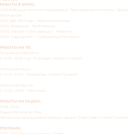
РАБОТЫ В КИНО:
2019 Бабушка лёгкого поведения 2. Престарелые мстители - Жена
Киркорова
2014 Две Легенды - Мама школьницы
2004 Формула - Любовница
2002 сериал «Самозванцы» - Невеста
2001 «Сдвинутый» - Сотрудница Магазина
РАБОТЫ НА ТВ:
Телеканал Fashion tv
С 2015- 2023 год - В тренде с Катей Гусевой
Телеканал Ru tv
С 2021- 2022 - Энергетик с Катей Гусевой
Телеканал Муз тв
С 2022- 2024 - Dfm chart
РАБОТЫ НА РАДИО:
2016- 2022
Радио Мегаполис Фм
Авторская программа в прямом эфире: Dress Code с Катей Гусевой
РЕКЛАМА:
2019- 2021 Лицо косметики : Paese