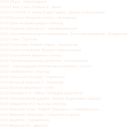
2024 Игры - переводчик
2024 Галя, у нас отмена-2 - врач
2023 Стой! Не то мама будет гадать - Денис Алексеевич
2023 Контакт. Второй сезон - прокурор
2023 Дом на краю радуги эпизод
2023 Бедный олигарх-2 - проверяющий
2023 Абонемент на расследование. Опасные желания - Владимир
2022 Стая - Осипов
2022 Спасская. Новые серии - прокурор
2022 Союз спасения. Время гнева эпизод
2022 Случайные встречи - Антон
2022 Провинциальный детектив - Сосновский
2022 - Одиннадцать молчаливых мужчин - посол
2022 Любовники - эпизод
2022 Жизнь по вызову - охранник
2022 Второе зрение-2 - Аникеев
2022 Время жениться - Олег
2022 Балабол-6 - Павел Лебедев муж Лены
2021 Стенограмма судьбы - Антон Андреевич Шаров
2021 Медиатор (1-2 сезоны) эпизод
2021 Красная зона - Марат Плющев — главная роль
2021 Ивановы-Ивановы - покупатель дома
2021 Зацепка - Овчаренко
2021 Ваша честь - адвокат