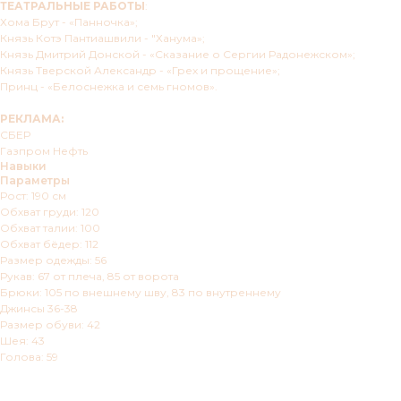
ТЕАТРАЛЬНЫЕ РАБОТЫ
:
Хома Брут - «Панночка»;
Князь Котэ Пантиашвили - "Ханума»;
Князь Дмитрий Донской - «Сказание о Сергии Радонежском»;
Князь Тверской Александр - «Грех и прощение»;
Принц - «Белоснежка и семь гномов».
РЕКЛАМА:
СБЕР
Газпром Нефть
Навыки
Параметры
Рост: 190 см
Обхват груди: 120
Обхват талии: 100
Обхват бёдер: 112
Размер одежды: 56
Рукав: 67 от плеча, 85 от ворота
Брюки: 105 по внешнему шву, 83 по внутреннему
Джинсы 36-38
Размер обуви: 42
Шея: 43
Голова: 59