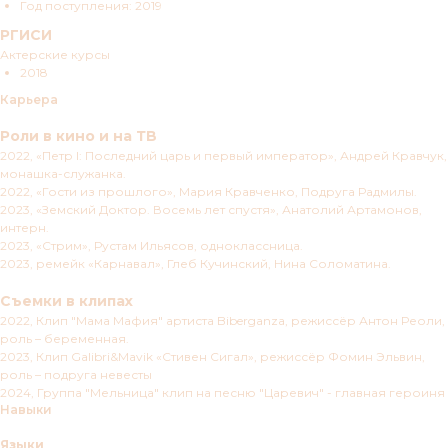
Год поступления: 2019
РГИСИ
Актерские курсы
2018
Карьера
Роли в кино и на ТВ
2022, «Петр I: Последний царь и первый император», Андрей Кравчук,
монашка-служанка.
2022, «Гости из прошлого», Мария Кравченко, Подруга Радмилы.
2023, «Земский Доктор. Восемь лет спустя», Анатолий Артамонов,
интерн.
2023, «Стрим», Рустам Ильясов, одноклассница.
2023, ремейк «Карнавал», Глеб Кучинский, Нина Соломатина.
Съемки в клипах
2022, Клип "Мама Мафия" артиста Biberganza, режиссёр Антон Реоли,
роль – беременная.
2023, Клип Galibri&Mavik «Стивен Сигал», режиссёр Фомин Эльвин,
роль – подруга невесты
2024, Группа "Мельница" клип на песню "Царевич" - главная героиня
Навыки
Языки