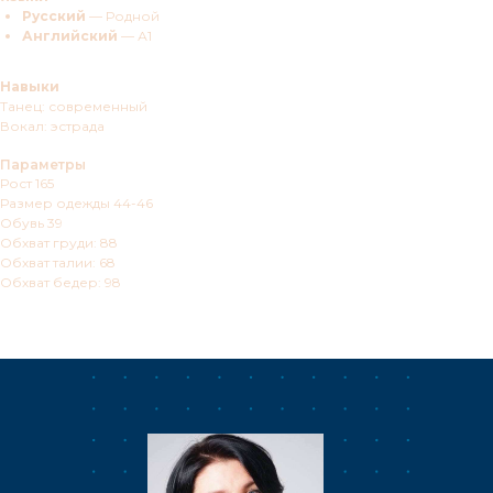
Русский
— Родной
Английский
— А1
Навыки
Танец: современный
Вокал: эстрада
Параметры
Рост 165
Размер одежды 44-46
Обувь 39
Обхват груди: 88
Обхват талии: 68
Обхват бедер: 98